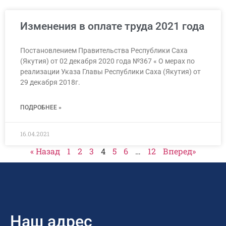
Изменения в оплате труда 2021 года
Постановлением Правительства Республики Саха
(Якутия) от 02 декабря 2020 года №367 « О мерах по
реализации Указа Главы Республики Саха (Якутия) от
29 декабря 2018г.
ПОДРОБНЕЕ »
16.04.2021
« Назад
1
2
3
4
5
6
…
12
Вперед»
Наш адрес