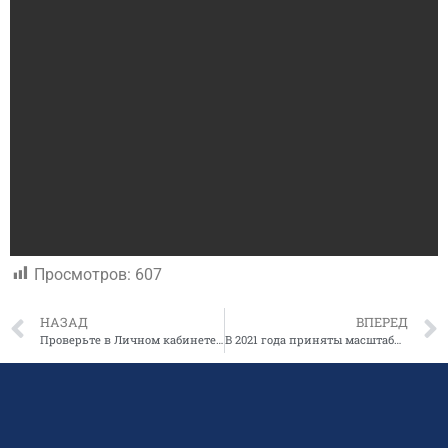
Просмотров:
607
НАЗАД
ВПЕРЕД
Проверьте в Личном кабинете налоговые уведомления и уплатите налоги онлайн
В 2021 года приняты масштабные поправки в закон о контрактной системе (44-ФЗ)