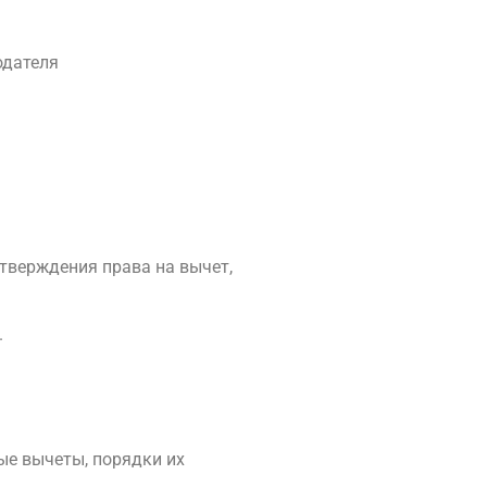
одателя
дтверждения права на вычет,
.
ые вычеты, порядки их