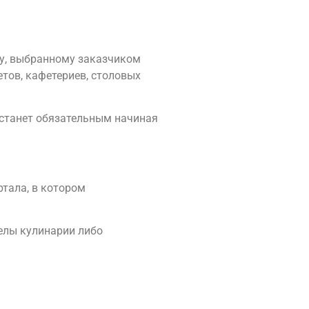
ту, выбранному заказчиком
етов, кафетериев, столовых
е станет обязательным начиная
ртала, в котором
елы кулинарии либо