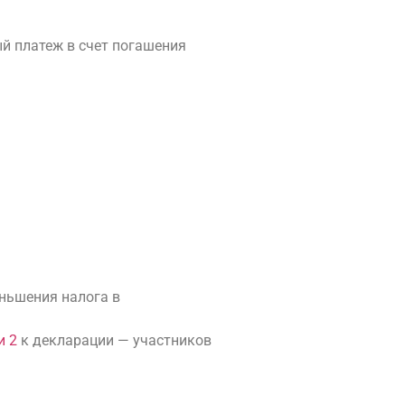
ый платеж в счет погашения
еньшения налога в
и 2
к декларации — участников