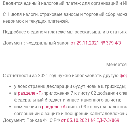
Вводится единый налоговый платеж для организаций и И
С 1 июля налоги, страховые взносы и торговый сбор мож
недоимок и текущих платежей.
Подробнее о едином платеже мы рассказывали в статьях
Документ: Федеральный закон
от 29.11.2021 № 379-ФЗ
Меняется
С отчетности за 2021 год нужно использовать другую
фо
у всех страниц декларации будут новые штрихкоды
в
разделе «Г»
приложения 7 к листу 02 добавили сп
федеральный бюджет и инвестиционного вычета;
изменения в
разделе «А»
листа 03 коснутся налогов
соглашений о защите и поощрении капиталовложен
Документ: Приказ ФНС РФ
от 05.10.2021 № ЕД-7-3/869