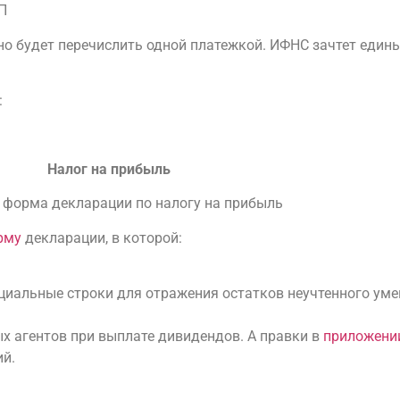
П
но будет перечислить одной платежкой. ИФНС зачтет един
:
Налог на прибыль
 форма декларации по налогу на прибыль
рму
декларации, в которой:
;
ециальные строки для отражения остатков неучтенного ум
ых агентов при выплате дивидендов. А правки в
приложени
ий.