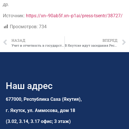
др.
Источник:
https://xn--90ab5f.xn--p1ai/press-tsentr/38727/
Просмотров:
734
НАЗАД
ВПЕРЕД
Учет и отчетность в государственных (муниципальных) учреждениях
В Якутске идут заседания Республиканской приемной комиссии по набору на целевое обучение в образовательные организации высшего образования и профессиональные образовательные организации, расположенные за пределами Республики Саха (Якутия).
Наш адрес
677000, Республика Саха (Якутия),
г. Якутск,
ул. Аммосова, дом 18
(3.02, 3.14, 3.17 офис; 3 этаж)