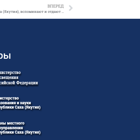
ВПЕРЕД
Сегодня, 27 апреля, в День образования Республики Саха (Якутия), вспоминают и отдают должное памяти выдающихся государственных деятелей.
ры