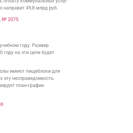
в, оплату коммунальных услуг
 направит 49,8 млрд руб.
,
№ 2075
.
учебном году. Размер
 году на эти цели будет
колы имеют пищеблоки для
ах эту несправедливость
вердят план-график
-р
.