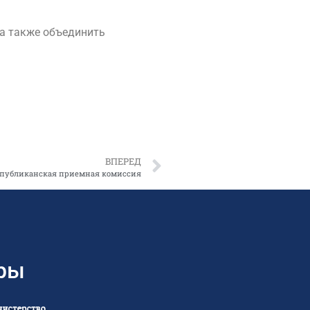
 а также объединить
ВПЕРЕД
спубликанская приемная комиссия
ры