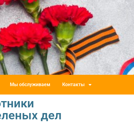
Мы обслуживаем
Контакты
отники
еленых дел