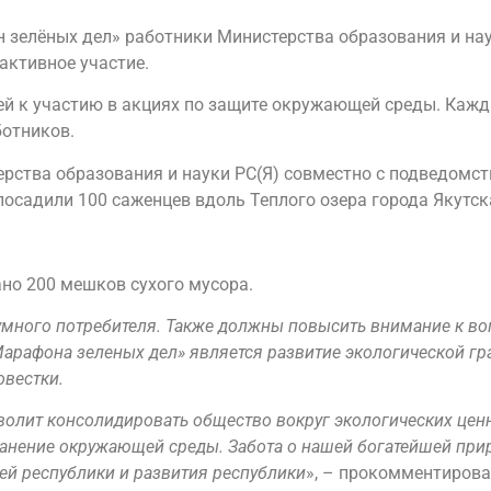
 зелёных дел» работники Министерства образования и нау
активное участие.
й к участию в акциях по защите окружающей среды. Кажд
ботников.
ства образования и науки РС(Я) совместно с подведомс
осадили 100 саженцев вдоль Теплого озера города Якутск
ано 200 мешков сухого мусора.
зумного потребителя. Также должны повысить внимание к 
арафона зеленых дел» является развитие экологической гр
овестки.
волит консолидировать общество вокруг экологических цен
анение окружающей среды. Забота о нашей богатейшей прир
лей республики и развития республики
», – прокомментирова