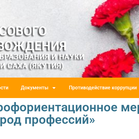
сти
Документы
Противодействие коррупции
профориентационное ме
ород профессий»