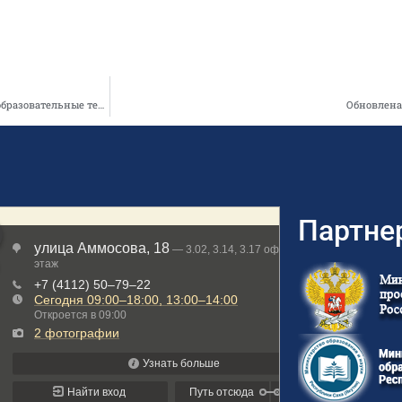
Глава Якутии: «В Октемском наслеге будут сосредоточены передовые образовательные технологии»
Обновлена
Партне