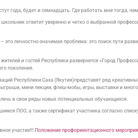
стут года, будет и семнадцать. Где работать мне тогда, че
й школьник ответит уверенно и четко о выбранной профес
 это личностно-значимая проблема: это поиск пути разви
х жителей и гостей Республики развернется «Город Професс
го поколения.
аций Республики Саха (Якутия)представят ряд креативны
озыгрыши, мини лекции, флеш-мобы, игры, выставки и много
влечь в свои ряды новых потенциальных обучающихся.
имся ПОО, а также сертификат участника согласно списку
ное участие!!!
Положение профориентационного мероприя