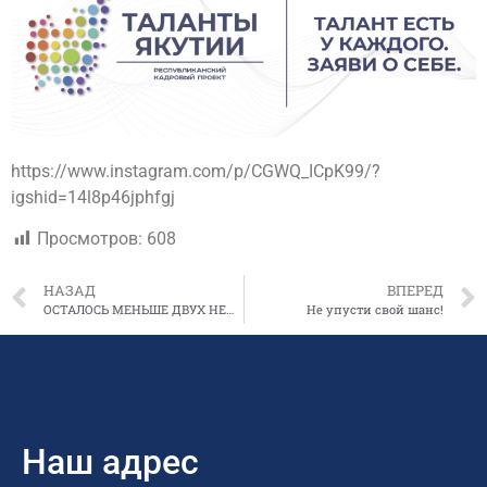
https://www.instagram.com/p/CGWQ_ICpK99/?
igshid=14l8p46jphfgj
Просмотров:
608
НАЗАД
ВПЕРЕД
ОСТАЛОСЬ МЕНЬШЕ ДВУХ НЕДЕЛЬ!
Не упусти свой шанс!
Наш адрес