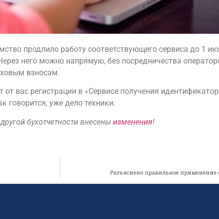
мство продлило работу соответствующего сервиса до 1 ию
 Через него можно напрямую, без посредничества операто
аховым взносам.
т от вас регистрации в «Сервисе получения идентификатор
к говорится, уже дело техники.
другой бухотчетности внесены
изменения
!
Разъяснено правильное применение ф