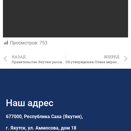
Просмотров:
753
НАЗАД
ВПЕРЕД
Правительство Якутии рассмотрело положения об оплате труда бюджетников
Об утверждении Плана мероприятий по росту доходного потенциала, оптимизации расходов бюджета и совершенствованию государственной долговой политики Республики Саха (Якутия) на 2019 – 2024 годы
Наш адрес
677000, Республика Саха (Якутия),
г. Якутск,
ул. Аммосова, дом 18