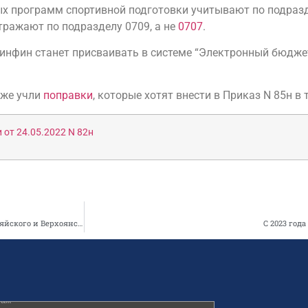
х программ спортивной подготовки учитывают по подраз
тражают по подразделу 0709, а не
0707
.
нфин станет присваивать в системе “Электронный бюджет
кже учли
поправки
, которые хотят внести в Приказ N 85н в 
от 24.05.2022 N 82н
Центр принимает активное участие в оказании помощи детям из Кобяйского и Верхоянского улуса
С 2023 год