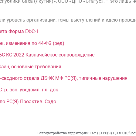
спублики Саха (Якутия)», ООО «ЦПО «Статус», – это лишь 
ли уровень организации, темы выступлений и идею провед
чета Форма ЕФС-1
к, изменения по 44-ФЗ (ред)
РБС КС 2022 Казначейское сопровождение
казн, основные требования
о-сводного отдела ДБФК МФ РС(Я), типичные нарушения
тр. взн. уведомл. пл. док.
по РС(Я) Проактив. Сэдо