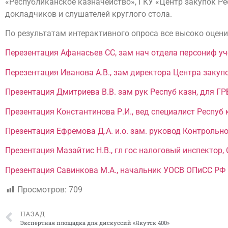
«Республиканское казначейство», ГКУ «Центр закупок Ре
докладчиков и слушателей круглого стола.
По результатам интерактивного опроса все высоко оцени
Перезентация Афанасьев СС, зам нач отдела персониф у
Перезентация Иванова А.В., зам директора Центра закупо
Презентация Дмитриева В.В. зам рук Респуб казн, для Г
Презентация Константинова Р.И., вед специалист Респуб 
Презентация Ефремова Д.А. и.о. зам. руковод Контрольн
Презентация Мазайтис Н.В., гл гос налоговый инспектор, С
Презентация Савинкова М.А., начальник УОСВ ОПиСС РФ 
Просмотров:
709
НАЗАД
Экспертная площадка для дискуссий «Якутск 400»