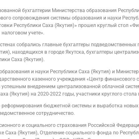
ованной бухгалтерии Министерства образования Республик
вого сопровождения системы образования и науки Республи
вки Республики Саха (Якутия)» прошел круглый стол «Фи
 налоговом учете».
 стенах собрались главные бухгалтеры подведомственных
тия), находящихся в городе Якутска, бухгалтеры централи
ики Саха (Якутия).
образования и науки Республики Саха (Якутия) и Министе
ударственного казенного учреждения «Центр финансового
и с успешным внедрением централизованной облачной сист
а (Якутия) на 2020-2022 годы, участники круглого стола 
го реформирования бюджетной системы и выработка новы
ведомственное сотрудничество.
нсионного и социального страхования Российской Федерации
 Саха (Якутия), Отделение социального фонда по Республи