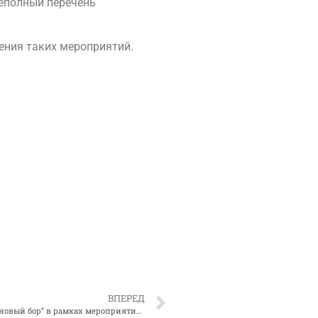
неполный перечень
ения таких мероприятий.
ВПЕРЕД
Благоустройство территории ГАУ ДО РС(Я) ЦО и ОД “Сосновый бор” в рамках мероприятий, посвященных 25-летию Централизованной бухгалтерии Министерства образования Республики Саха (Якутия)