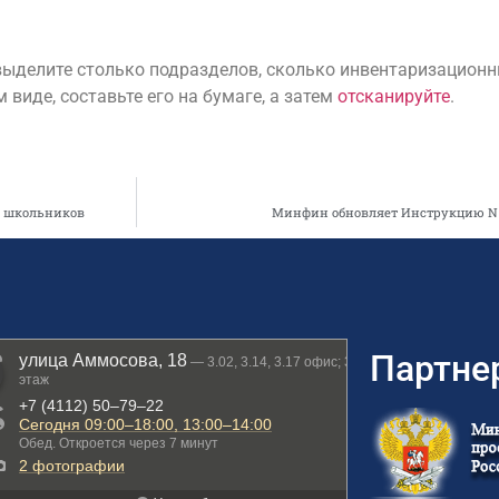
ыделите столько подразделов, сколько инвентаризационн
виде, составьте его на бумаге, а затем
отсканируйте
.
я школьников
Минфин обновляет Инструкцию N 3
Партне