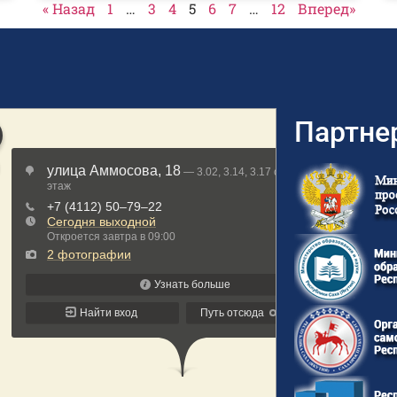
« Назад
1
…
3
4
5
6
7
…
12
Вперед»
Партне