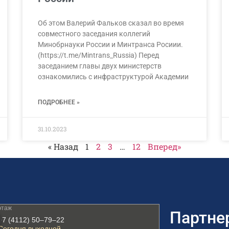
Об этом Валерий Фальков сказал во время
совместного заседания коллегий
Минобрнауки России и Минтранса Росиии.
(https://t.me/Mintrans_Russia) Перед
заседанием главы двух министерств
ознакомились с инфраструктурой Академии
ПОДРОБНЕЕ »
31.10.2023
« Назад
1
2
3
…
12
Вперед»
Партне