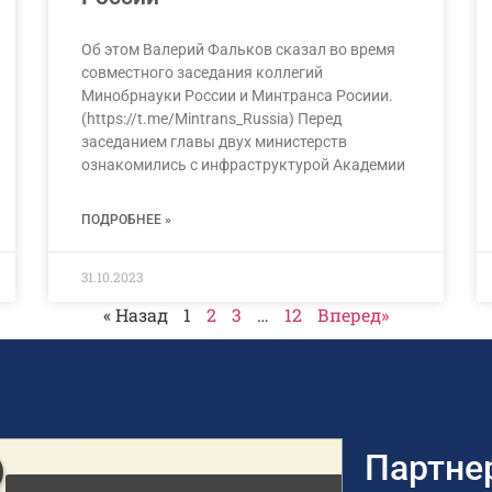
Об этом Валерий Фальков сказал во время
совместного заседания коллегий
Минобрнауки России и Минтранса Росиии.
(https://t.me/Mintrans_Russia) Перед
заседанием главы двух министерств
ознакомились с инфраструктурой Академии
ПОДРОБНЕЕ »
31.10.2023
« Назад
1
2
3
…
12
Вперед»
Партне