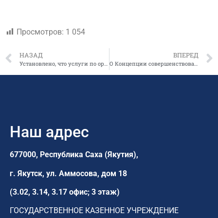
Просмотров:
1 054
НАЗАД
ВПЕРЕД
Установлено, что услуги по организации детского отдыха нужно закупать у компаний из спецреестра
О Концепции совершенствования системы оплаты труда в учреждениях бюджетной сферы Республики Саха (Якутия) на 2019-2024 годы
Наш адрес
677000, Республика Саха (Якутия),
г. Якутск,
ул. Аммосова, дом 18
(3.02, 3.14, 3.17 офис; 3 этаж)
ГОСУДАРСТВЕННОЕ КАЗЕННОЕ УЧРЕЖДЕНИЕ